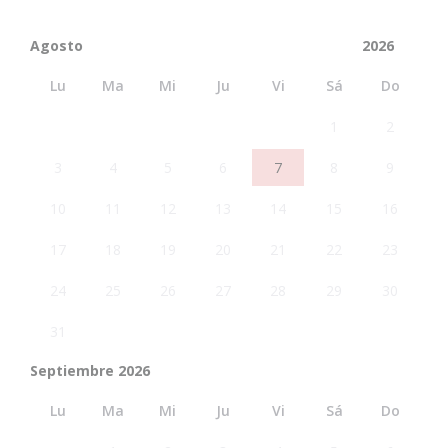
Lu
Ma
Mi
Ju
Vi
Sá
Do
1
2
3
4
5
6
7
8
9
10
11
12
13
14
15
16
17
18
19
20
21
22
23
24
25
26
27
28
29
30
31
Septiembre 2026
Lu
Ma
Mi
Ju
Vi
Sá
Do