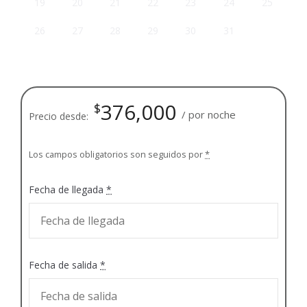
19
20
21
22
23
24
25
26
27
28
29
30
31
376,000
$
por noche
Precio desde:
Los campos obligatorios son seguidos por
*
Fecha de llegada
*
Fecha de salida
*