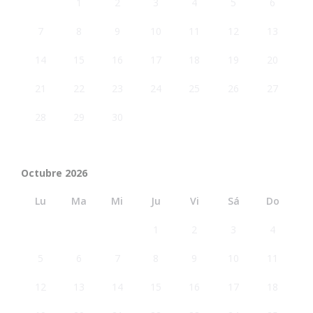
1
2
3
4
5
6
7
8
9
10
11
12
13
14
15
16
17
18
19
20
21
22
23
24
25
26
27
28
29
30
Octubre 2026
Lu
Ma
Mi
Ju
Vi
Sá
Do
1
2
3
4
5
6
7
8
9
10
11
12
13
14
15
16
17
18